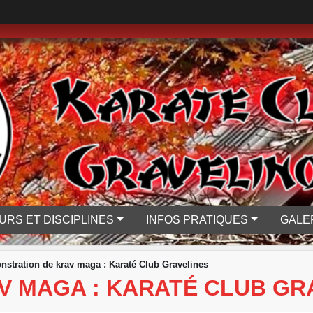
URS ET DISCIPLINES
INFOS PRATIQUES
GALE
stration de krav maga : Karaté Club Gravelines
V MAGA : KARATÉ CLUB GR