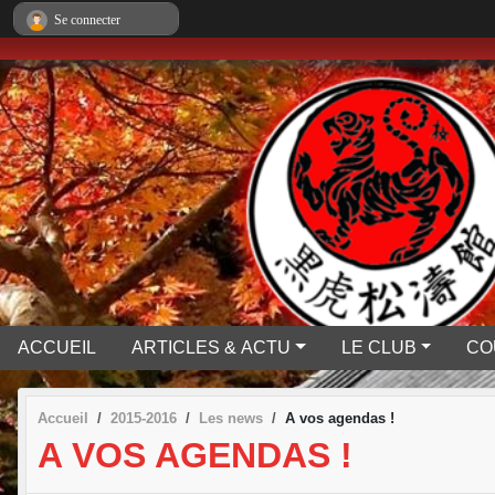
Panneau de gestion des cookies
Se connecter
ACCUEIL
ARTICLES & ACTU
LE CLUB
CO
Accueil
2015-2016
Les news
A vos agendas !
A VOS AGENDAS !