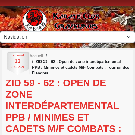
Panneau de gestion des cookies
Le
dimanche
Accueil
13
ZID 59 - 62 : Open de zone interdépartemental
PPB / Minimes et cadets M/F Combats : Tournoi des
DÉC.
2020
Flandres
ZID 59 - 62 : OPEN DE
ZONE
INTERDÉPARTEMENTAL
PPB / MINIMES ET
CADETS M/F COMBATS :