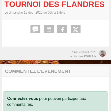
TOURNOI DES FLANDRES
Le
dimanche
13
déc.
2020
de 09h à 17h45
Publié le
08 oct. 2020
par
Nicolas POULAIN
COMMENTEZ L’ÉVÈNEMENT
Connectez-vous
pour pouvoir participer aux
commentaires.