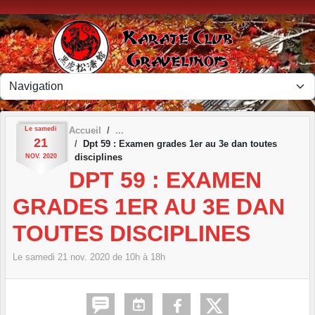
Panneau de gestion des cookies
Le
samedi
Accueil
21
Dpt 59 : Examen grades 1er au 3e dan toutes
disciplines
NOV.
2020
DPT 59 : EXAMEN
GRADES 1ER AU 3E DAN
TOUTES DISCIPLINES
Le
samedi
21
nov.
2020
de 10h à 18h