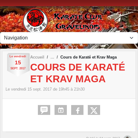
Panneau de gestion des cookies
Le
vendredi
Accueil
Cours de Karaté et Krav Maga
15
COURS DE KARATÉ
SEPT.
2017
ET KRAV MAGA
Le
vendredi
15
sept.
2017
de 19h45 à 21h30