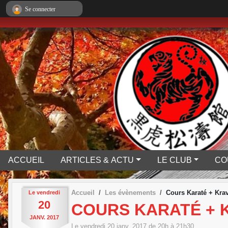
Panneau de gestion des cookies
Se connecter
ACCUEIL
ARTICLES & ACTU
LE CLUB
CO
Accueil
Les évènements
Cours Karaté + Kra
Le
vendredi
20
COURS KARATÉ + 
JANV.
2017
Le
vendredi
20
janv.
2017
de 20h à 21h30