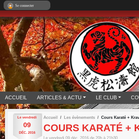
Panneau de gestion des cookies
Se connecter
ACCUEIL
ARTICLES & ACTU
LE CLUB
CO
Accueil
Les évènements
Cours Karaté + Kra
Le
vendredi
09
COURS KARATÉ + 
DÉC.
2016
Le
vendredi
09
déc.
2016
de 20h à 21h30