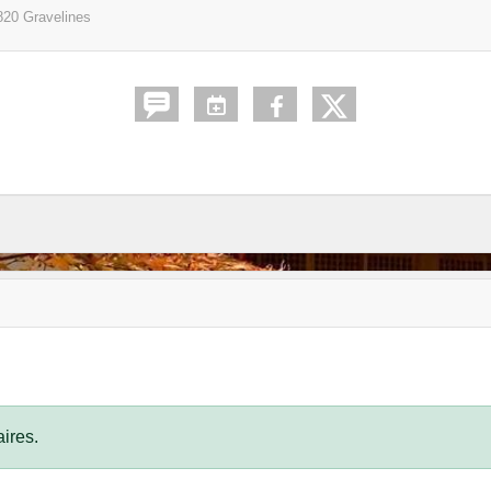
820
Gravelines
ires.